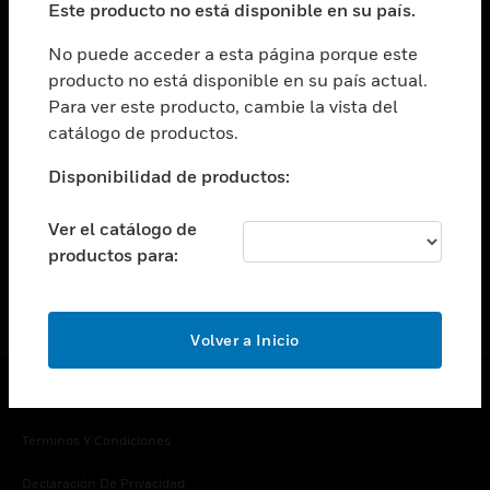
Este producto no está disponible en su país.
Cambiar vista
EMPRESA
No puede acceder a esta página porque este
producto no está disponible en su país actual.
Cambiar vista
Para ver este producto, cambie la vista del
CONTACTO
catálogo de productos.
Cambiar vista
LEGAL
Disponibilidad de productos:
Cambiar vista
SÍGANOS
Ver el catálogo de
productos para:
Volver a Inicio
Copyright © 2026 Honeywell International Inc.
Términos Y Condiciones
Declaración De Privacidad