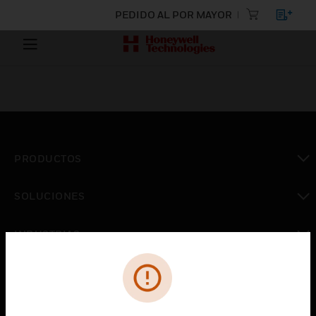
PEDIDO AL POR MAYOR
PRODUCTOS
Cambiar vista
SOLUCIONES
Cambiar vista
INDUSTRIAS
Cambiar vista
ASISTENCIA
Cambiar vista
CARRERAS PROFESIONALES