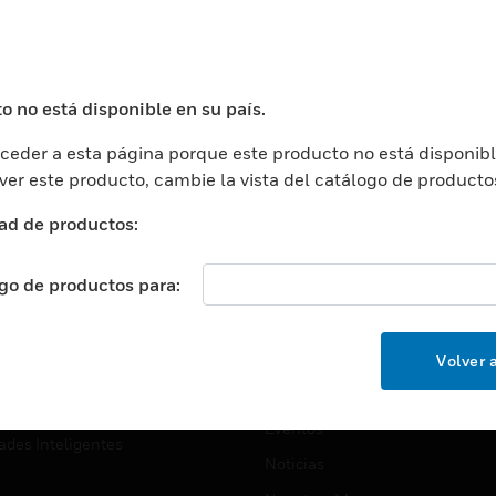
USTRIAS
ASISTENCIA
puertos
Localizar Un Socio
ros Comerciales
Formación
o no está disponible en su país.
ros De Datos
Soporte Técnico
eder a esta página porque este producto no está disponibl
ación
Website Tutoriales Del Sitio We
 ver este producto, cambie la vista del catálogo de producto
rnamentales Y Militares
CARRERAS PROFESIONALE
ad de productos:
ción De La Salud
Carreras Profesionales
ación Superior
ogo de productos para:
Búsqueda De Trabajo
ción
cación E Industrial
EMPRESA
Volver a
cia Y Correcciones
Acerca De
or Minorista
Eventos
ades Inteligentes
Noticias