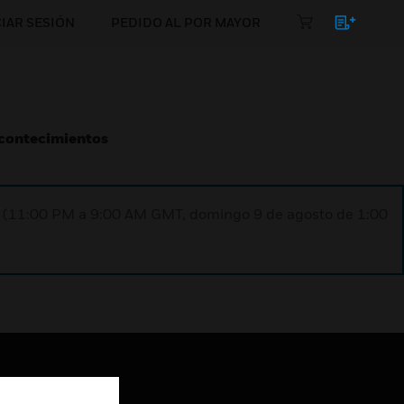
CIAR SESIÓN
PEDIDO AL POR MAYOR
Acontecimientos
ST (11:00 PM a 9:00 AM GMT, domingo 9 de agosto de 1:00