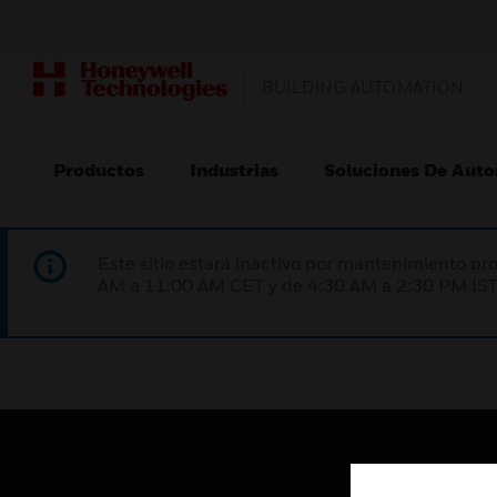
BUILDING AUTOMATION
Productos
Industrias
Soluciones De Auto
Este sitio estará inactivo por mantenimiento 
AM a 11:00 AM CET y de 4:30 AM a 2:30 PM IST