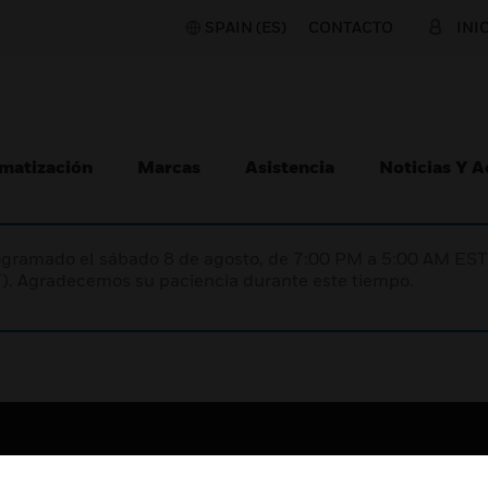
SPAIN (ES)
CONTACTO
INI
matización
Marcas
Asistencia
Noticias Y 
programado el sábado 8 de agosto, de 7:00 PM a 5:00 AM E
). Agradecemos su paciencia durante este tiempo.