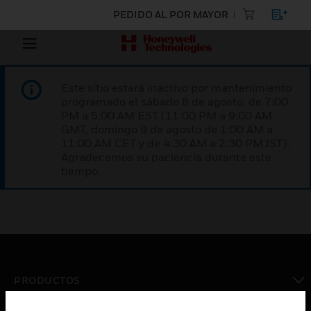
PEDIDO AL POR MAYOR
Este sitio estará inactivo por mantenimiento
programado el sábado 8 de agosto, de 7:00
PM a 5:00 AM EST (11:00 PM a 9:00 AM
GMT, domingo 9 de agosto de 1:00 AM a
11:00 AM CET y de 4:30 AM a 2:30 PM IST).
Agradecemos su paciencia durante este
tiempo.
PRODUCTOS
Cambiar vista