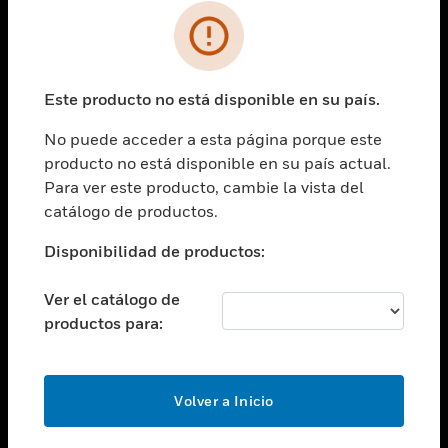
SOLUCIONES
Cambiar vista
INDUSTRIAS
Este producto no está disponible en su país.
Cambiar vista
ASISTENCIA
No puede acceder a esta página porque este
Cambiar vista
producto no está disponible en su país actual.
CARRERAS PROFESIONALES
Para ver este producto, cambie la vista del
Cambiar vista
catálogo de productos.
EMPRESA
Disponibilidad de productos:
Cambiar vista
CONTACTO
Ver el catálogo de
Cambiar vista
productos para:
LEGAL
Cambiar vista
SÍGANOS
Volver a Inicio