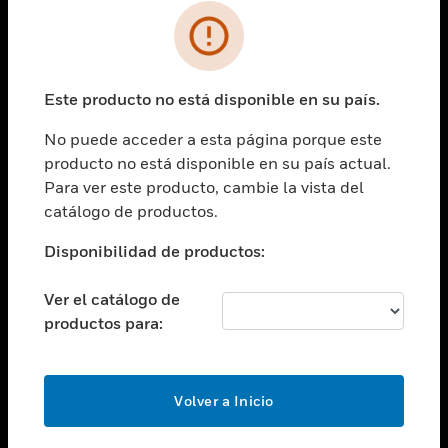
SOLUCIONES
Cambiar vista
INDUSTRIAS
Este producto no está disponible en su país.
Cambiar vista
ASISTENCIA
No puede acceder a esta página porque este
Cambiar vista
producto no está disponible en su país actual.
CARRERAS PROFESIONALES
Para ver este producto, cambie la vista del
Cambiar vista
catálogo de productos.
EMPRESA
Disponibilidad de productos:
Cambiar vista
CONTACTO
Ver el catálogo de
Cambiar vista
productos para:
LEGAL
Cambiar vista
SÍGANOS
Volver a Inicio