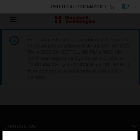
PEDIDO AL POR MAYOR
Este sitio estará inactivo por mantenimiento
programado el sábado 8 de agosto, de 7:00
PM a 5:00 AM EST (11:00 PM a 9:00 AM
GMT, domingo 9 de agosto de 1:00 AM a
11:00 AM CET y de 4:30 AM a 2:30 PM IST).
Agradecemos su paciencia durante este
tiempo.
PRODUCTOS
Cambiar vista