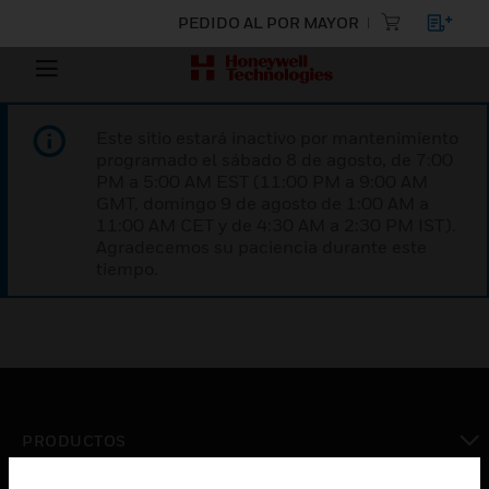
PEDIDO AL POR MAYOR
Este sitio estará inactivo por mantenimiento
programado el sábado 8 de agosto, de 7:00
PM a 5:00 AM EST (11:00 PM a 9:00 AM
GMT, domingo 9 de agosto de 1:00 AM a
11:00 AM CET y de 4:30 AM a 2:30 PM IST).
Agradecemos su paciencia durante este
tiempo.
PRODUCTOS
Cambiar vista