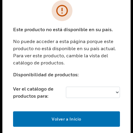
SOLUCIONES
Cambiar vista
INDUSTRIAS
Este producto no está disponible en su país.
Cambiar vista
ASISTENCIA
No puede acceder a esta página porque este
Cambiar vista
producto no está disponible en su país actual.
CARRERAS PROFESIONALES
Para ver este producto, cambie la vista del
Cambiar vista
catálogo de productos.
EMPRESA
Disponibilidad de productos:
Cambiar vista
CONTACTO
Ver el catálogo de
Cambiar vista
productos para:
LEGAL
Cambiar vista
SÍGANOS
Volver a Inicio