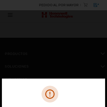
PEDIDO AL POR MAYOR
PRODUCTOS
Cambiar vista
SOLUCIONES
Cambiar vista
INDUSTRIAS
Cambiar vista
ASISTENCIA
Cambiar vista
CARRERAS PROFESIONALES