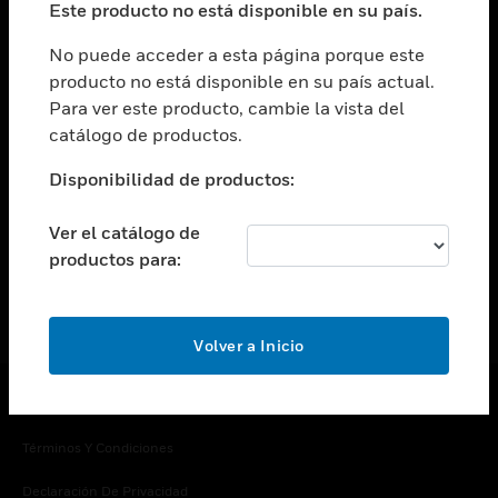
Este producto no está disponible en su país.
Cambiar vista
EMPRESA
No puede acceder a esta página porque este
producto no está disponible en su país actual.
Cambiar vista
Para ver este producto, cambie la vista del
CONTACTO
catálogo de productos.
Cambiar vista
LEGAL
Disponibilidad de productos:
Cambiar vista
SÍGANOS
Ver el catálogo de
productos para:
Volver a Inicio
Copyright © 2026 Honeywell International Inc.
Términos Y Condiciones
Declaración De Privacidad