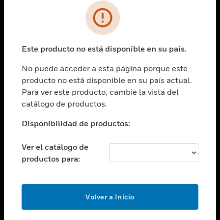
SOLUCIONES
Cambiar vista
INDUSTRIAS
Este producto no está disponible en su país.
Cambiar vista
ASISTENCIA
No puede acceder a esta página porque este
Cambiar vista
producto no está disponible en su país actual.
CARRERAS PROFESIONALES
Para ver este producto, cambie la vista del
Cambiar vista
catálogo de productos.
EMPRESA
Disponibilidad de productos:
Cambiar vista
CONTACTO
Ver el catálogo de
Cambiar vista
productos para:
LEGAL
Cambiar vista
SÍGANOS
Volver a Inicio