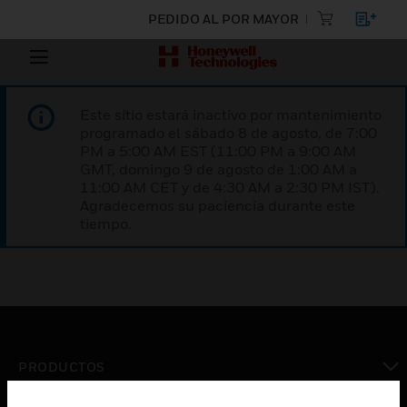
PEDIDO AL POR MAYOR
Este sitio estará inactivo por mantenimiento
programado el sábado 8 de agosto, de 7:00
PM a 5:00 AM EST (11:00 PM a 9:00 AM
GMT, domingo 9 de agosto de 1:00 AM a
11:00 AM CET y de 4:30 AM a 2:30 PM IST).
Agradecemos su paciencia durante este
tiempo.
PRODUCTOS
Cambiar vista