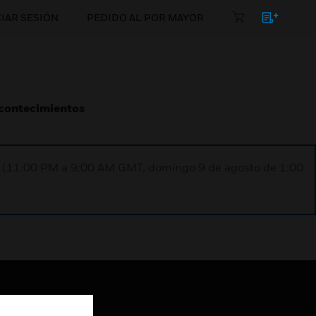
CIAR SESIÓN
PEDIDO AL POR MAYOR
Acontecimientos
ST (11:00 PM a 9:00 AM GMT, domingo 9 de agosto de 1:00