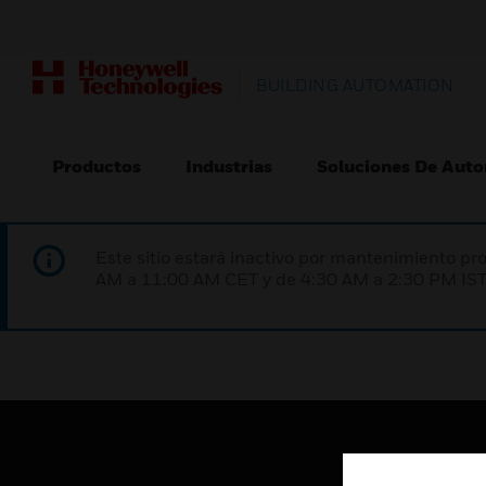
BUILDING AUTOMATION
Productos
Industrias
Soluciones De Auto
Este sitio estará inactivo por mantenimiento 
AM a 11:00 AM CET y de 4:30 AM a 2:30 PM IST