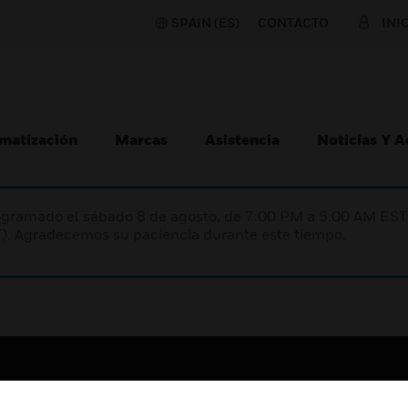
SPAIN (ES)
CONTACTO
INI
matización
Marcas
Asistencia
Noticias Y 
programado el sábado 8 de agosto, de 7:00 PM a 5:00 AM E
). Agradecemos su paciencia durante este tiempo.