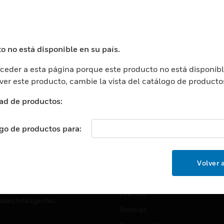
USTRIAS
ASISTENCIA
puertos
Localizar Un Socio
ros Comerciales
Formación
o no está disponible en su país.
ros De Datos
Soporte Técnico
eder a esta página porque este producto no está disponibl
ación
Website Tutoriales Del Sitio We
 ver este producto, cambie la vista del catálogo de producto
rnamentales Y Militares
CARRERAS PROFESIONALE
ad de productos:
ción De La Salud
Carreras Profesionales
ación Superior
ogo de productos para:
Búsqueda De Trabajo
ción
cación E Industrial
EMPRESA
Volver a
cia Y Correcciones
Acerca De
or Minorista
Eventos
ades Inteligentes
Noticias