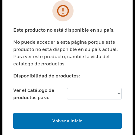
SOLUCIONES
Cambiar vista
INDUSTRIAS
Este producto no está disponible en su país.
Cambiar vista
ASISTENCIA
No puede acceder a esta página porque este
Cambiar vista
producto no está disponible en su país actual.
CARRERAS PROFESIONALES
Para ver este producto, cambie la vista del
Cambiar vista
catálogo de productos.
EMPRESA
Disponibilidad de productos:
Cambiar vista
CONTACTO
Ver el catálogo de
Cambiar vista
productos para:
LEGAL
Cambiar vista
SÍGANOS
Volver a Inicio