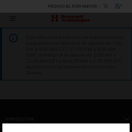
PEDIDO AL POR MAYOR
Este sitio estará inactivo por mantenimiento
programado el sábado 8 de agosto, de 7:00
PM a 5:00 AM EST (11:00 PM a 9:00 AM
GMT, domingo 9 de agosto de 1:00 AM a
11:00 AM CET y de 4:30 AM a 2:30 PM IST).
Agradecemos su paciencia durante este
tiempo.
PRODUCTOS
Cambiar vista