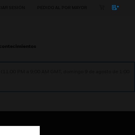
CIAR SESIÓN
PEDIDO AL POR MAYOR
Acontecimientos
ST (11:00 PM a 9:00 AM GMT, domingo 9 de agosto de 1:00