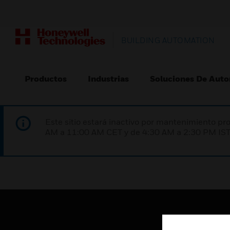
BUILDING AUTOMATION
Productos
Industrias
Soluciones De Auto
Este sitio estará inactivo por mantenimiento 
AM a 11:00 AM CET y de 4:30 AM a 2:30 PM IST