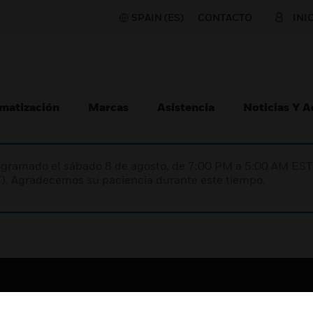
SPAIN (ES)
CONTACTO
INI
matización
Marcas
Asistencia
Noticias Y 
programado el sábado 8 de agosto, de 7:00 PM a 5:00 AM E
). Agradecemos su paciencia durante este tiempo.