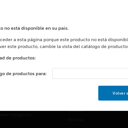
USTRIAS
ASISTENCIA
puertos
Localizar Un Socio
ros Comerciales
Formación
o no está disponible en su país.
ros De Datos
Soporte Técnico
eder a esta página porque este producto no está disponibl
ación
Website Tutoriales Del Sitio We
 ver este producto, cambie la vista del catálogo de producto
rnamentales Y Militares
CARRERAS PROFESIONALE
ad de productos:
ción De La Salud
Carreras Profesionales
ación Superior
ogo de productos para:
Búsqueda De Trabajo
ción
cación E Industrial
EMPRESA
Volver a
cia Y Correcciones
Acerca De
or Minorista
Eventos
ades Inteligentes
Noticias