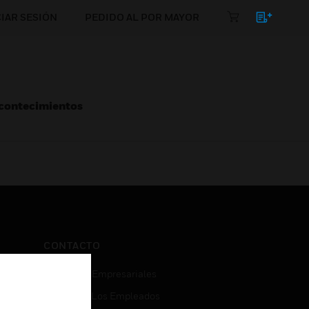
CIAR SESIÓN
PEDIDO AL POR MAYOR
Acontecimientos
CONTACTO
Consultas Empresariales
Acceso De Los Empleados