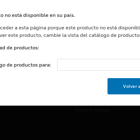
ros De Datos
Soporte Técnico
ación
Website Tutoriales Del Sitio We
o no está disponible en su país.
rnamentales Y Militares
eder a esta página porque este producto no está disponibl
CARRERAS PROFESIONALE
ción De La Salud
 ver este producto, cambie la vista del catálogo de producto
Carreras Profesionales
ación Superior
ad de productos:
Búsqueda De Trabajo
ción
cación E Industrial
ogo de productos para:
EMPRESA
cia Y Correcciones
Acerca De
or Minorista
Volver a
Eventos
ades Inteligentes
Noticias
Nuestras Marcas