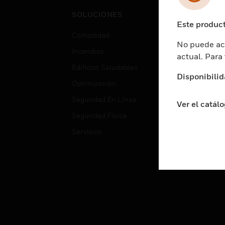
Cent
SOLUCIONES
Educ
Este product
Comodidad
Gube
No puede acc
Incendios
Aten
actual. Para
Edificios Saludables
Educ
Disponibilid
Optimización
Aten
Seguridad En Línea
Fabri
Ver el catál
Seguridad Física
Justi
Servicios
Sect
Ciud