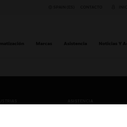
SPAIN (ES)
CONTACTO
INI
matización
Marcas
Asistencia
Noticias Y 
USTRIAS
ASISTENCIA
puertos
Localizar Un Socio
ros Comerciales
Formación