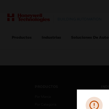
BUILDING AUTOMATION
Productos
Industrias
Soluciones De Auto
PRODUCTOS
IND
Por Marca
Aero
Por Categoría
Cent