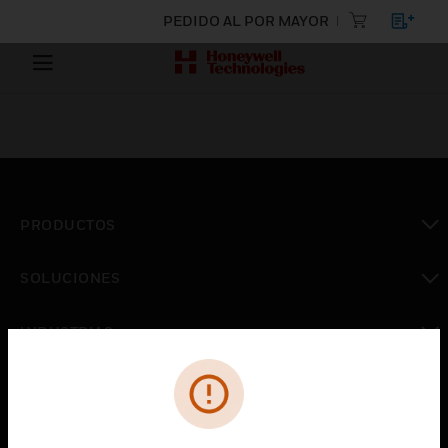
PEDIDO AL POR MAYOR
PRODUCTOS
Cambiar vista
SOLUCIONES
Cambiar vista
INDUSTRIAS
Cambiar vista
ASISTENCIA
Cambiar vista
CARRERAS PROFESIONALES