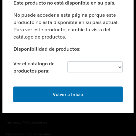
Este producto no está disponible en su país.
Cambiar vista
EMPRESA
No puede acceder a esta página porque este
producto no está disponible en su país actual.
Cambiar vista
Para ver este producto, cambie la vista del
CONTACTO
catálogo de productos.
Cambiar vista
LEGAL
Disponibilidad de productos:
Cambiar vista
SÍGANOS
Ver el catálogo de
productos para:
Volver a Inicio
Copyright © 2026 Honeywell International Inc.
Términos Y Condiciones
Declaración De Privacidad