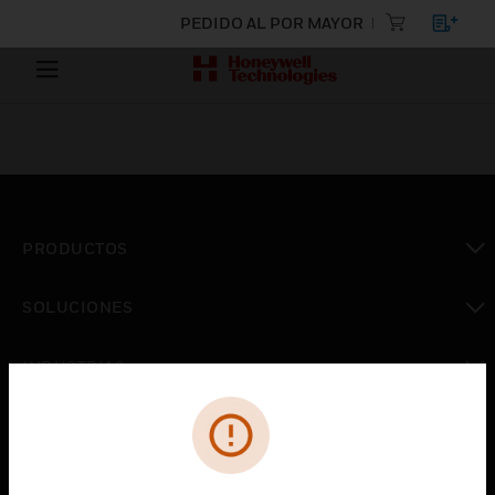
PEDIDO AL POR MAYOR
PRODUCTOS
Cambiar vista
SOLUCIONES
Cambiar vista
INDUSTRIAS
Cambiar vista
ASISTENCIA
Cambiar vista
CARRERAS PROFESIONALES