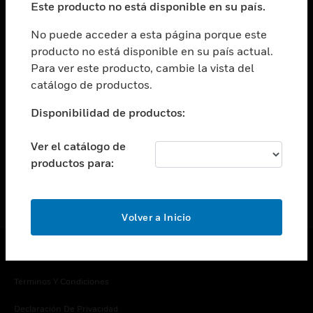
Este producto no está disponible en su país.
Cambiar vista
EMPRESA
No puede acceder a esta página porque este
producto no está disponible en su país actual.
Cambiar vista
Para ver este producto, cambie la vista del
CONTACTO
catálogo de productos.
Cambiar vista
LEGAL
Disponibilidad de productos:
Cambiar vista
SÍGANOS
Ver el catálogo de
productos para:
Volver a Inicio
Copyright © 2026 Honeywell International Inc.
Términos Y Condiciones
Declaración De Privacidad