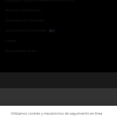
Copyright © 2026 Honeywell International Inc.
Términos Y Condiciones
Declaración De Privacidad
Sus Opciones De Privacidad
Cookies
Darse De Baja Global
Utilizamos cookies y mecanismos de seguimiento en línea