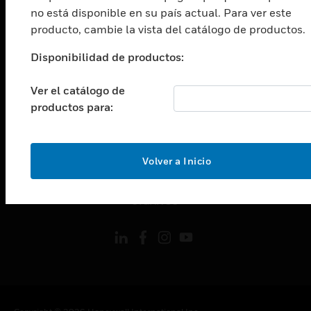
Cambiar vista
no está disponible en su país actual. Para ver este
ASISTENCIA
producto, cambie la vista del catálogo de productos.
Cambiar vista
CARRERAS PROFESIONALES
Disponibilidad de productos:
Cambiar vista
EMPRESA
Ver el catálogo de
productos para:
Cambiar vista
CONTACTO
Cambiar vista
Volver a Inicio
LEGAL
Cambiar vista
SÍGANOS