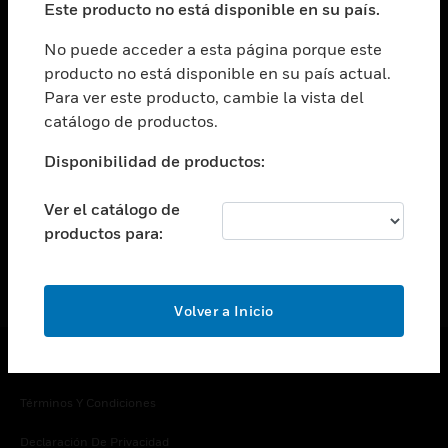
Este producto no está disponible en su país.
Cambiar vista
EMPRESA
No puede acceder a esta página porque este
producto no está disponible en su país actual.
Cambiar vista
Para ver este producto, cambie la vista del
CONTACTO
catálogo de productos.
Cambiar vista
LEGAL
Disponibilidad de productos:
Cambiar vista
SÍGANOS
Ver el catálogo de
productos para:
Volver a Inicio
Copyright © 2026 Honeywell International Inc.
Términos Y Condiciones
Declaración De Privacidad