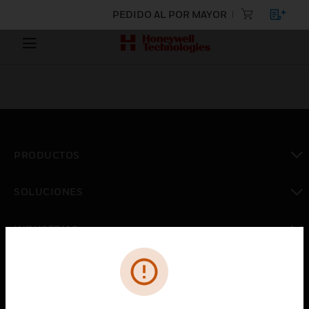
PEDIDO AL POR MAYOR
PRODUCTOS
Cambiar vista
SOLUCIONES
Cambiar vista
INDUSTRIAS
Cambiar vista
ASISTENCIA
Cambiar vista
CARRERAS PROFESIONALES