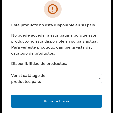
SOLUCIONES
Cambiar vista
INDUSTRIAS
Este producto no está disponible en su país.
Cambiar vista
ASISTENCIA
No puede acceder a esta página porque este
Cambiar vista
producto no está disponible en su país actual.
CARRERAS PROFESIONALES
Para ver este producto, cambie la vista del
Cambiar vista
catálogo de productos.
EMPRESA
Disponibilidad de productos:
Cambiar vista
CONTACTO
Ver el catálogo de
Cambiar vista
productos para:
LEGAL
Cambiar vista
SÍGANOS
Volver a Inicio