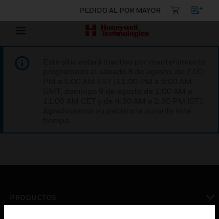
PEDIDO AL POR MAYOR
Este sitio estará inactivo por mantenimiento
programado el sábado 8 de agosto, de 7:00
PM a 5:00 AM EST (11:00 PM a 9:00 AM
GMT, domingo 9 de agosto de 1:00 AM a
11:00 AM CET y de 4:30 AM a 2:30 PM IST).
Agradecemos su paciencia durante este
tiempo.
PRODUCTOS
Cambiar vista