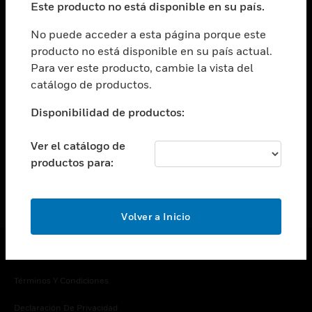
Este producto no está disponible en su país.
Cambiar vista
EMPRESA
No puede acceder a esta página porque este
producto no está disponible en su país actual.
Cambiar vista
Para ver este producto, cambie la vista del
CONTACTO
catálogo de productos.
Cambiar vista
LEGAL
Disponibilidad de productos:
Cambiar vista
SÍGANOS
Ver el catálogo de
productos para:
Volver a Inicio
Copyright © 2026 Honeywell International Inc.
Términos Y Condiciones
Declaración De Privacidad