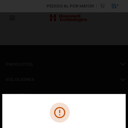
PEDIDO AL POR MAYOR
PRODUCTOS
Cambiar vista
SOLUCIONES
Cambiar vista
INDUSTRIAS
Cambiar vista
ASISTENCIA
Cambiar vista
CARRERAS PROFESIONALES