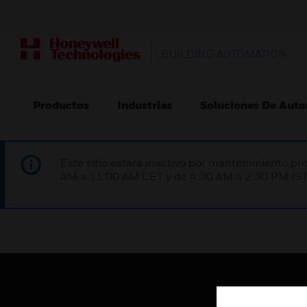
BUILDING AUTOMATION
Productos
Industrias
Soluciones De Auto
Este sitio estará inactivo por mantenimiento 
AM a 11:00 AM CET y de 4:30 AM a 2:30 PM IST