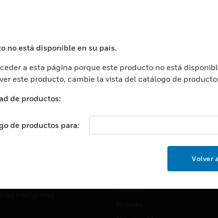
USTRIAS
ASISTENCIA
puertos
Localizar Un Socio
ros Comerciales
Formación
o no está disponible en su país.
ros De Datos
Soporte Técnico
eder a esta página porque este producto no está disponibl
ación
Website Tutoriales Del Sitio We
 ver este producto, cambie la vista del catálogo de producto
rnamentales Y Militares
CARRERAS PROFESIONALE
ad de productos:
ción De La Salud
Carreras Profesionales
ación Superior
ogo de productos para:
Búsqueda De Trabajo
ción
cación E Industrial
EMPRESA
Volver a
cia Y Correcciones
Acerca De
or Minorista
Eventos
ades Inteligentes
Noticias