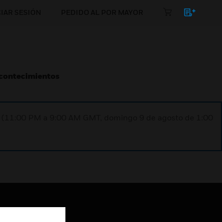
CIAR SESIÓN
PEDIDO AL POR MAYOR
Acontecimientos
ST (11:00 PM a 9:00 AM GMT, domingo 9 de agosto de 1:00