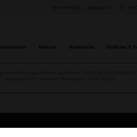
SPAIN (ES)
CONTACTO
INI
matización
Marcas
Asistencia
Noticias Y 
programado el sábado 8 de agosto, de 7:00 PM a 5:00 AM E
). Agradecemos su paciencia durante este tiempo.