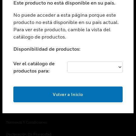
Este producto no está disponible en su país.
Cambiar vista
EMPRESA
No puede acceder a esta página porque este
producto no está disponible en su país actual.
Cambiar vista
Para ver este producto, cambie la vista del
CONTACTO
catálogo de productos.
Cambiar vista
LEGAL
Disponibilidad de productos:
Cambiar vista
SÍGANOS
Ver el catálogo de
productos para:
Volver a Inicio
Copyright © 2026 Honeywell International Inc.
Términos Y Condiciones
Declaración De Privacidad