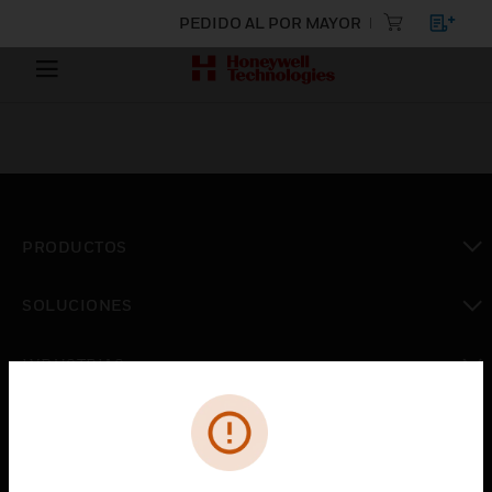
PEDIDO AL POR MAYOR
PRODUCTOS
Cambiar vista
SOLUCIONES
Cambiar vista
INDUSTRIAS
Cambiar vista
ASISTENCIA
Cambiar vista
CARRERAS PROFESIONALES