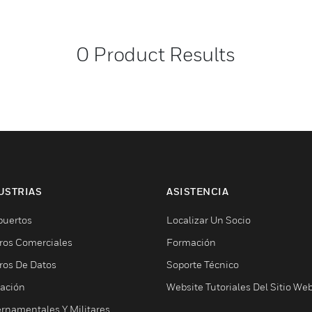
0
Product Results
USTRIAS
ASISTENCIA
puertos
Localizar Un Socio
ros Comerciales
Formación
ros De Datos
Soporte Técnico
ación
Website Tutoriales Del Sitio We
rnamentales Y Militares