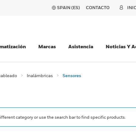
SPAIN (ES)
CONTACTO
INI
matización
Marcas
Asistencia
Noticias Y 
 cableado
Inalámbricas
Sensores
ifferent category or use the search bar to find specific products.