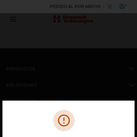
PEDIDO AL POR MAYOR
PRODUCTOS
Cambiar vista
SOLUCIONES
Cambiar vista
INDUSTRIAS
Cambiar vista
ASISTENCIA
Cambiar vista
CARRERAS PROFESIONALES