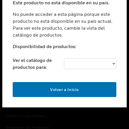
Este producto no está disponible en su país.
Cambiar vista
EMPRESA
No puede acceder a esta página porque este
producto no está disponible en su país actual.
Cambiar vista
Para ver este producto, cambie la vista del
CONTACTO
catálogo de productos.
Cambiar vista
LEGAL
Disponibilidad de productos:
Cambiar vista
SÍGANOS
Ver el catálogo de
productos para:
Volver a Inicio
Copyright © 2026 Honeywell International Inc.
Términos Y Condiciones
Declaración De Privacidad