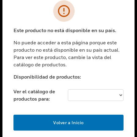
SOLUCIONES
Cambiar vista
INDUSTRIAS
Este producto no está disponible en su país.
Cambiar vista
ASISTENCIA
No puede acceder a esta página porque este
Cambiar vista
producto no está disponible en su país actual.
CARRERAS PROFESIONALES
Para ver este producto, cambie la vista del
Cambiar vista
catálogo de productos.
EMPRESA
Disponibilidad de productos:
Cambiar vista
CONTACTO
Ver el catálogo de
Cambiar vista
productos para:
LEGAL
Cambiar vista
SÍGANOS
Volver a Inicio