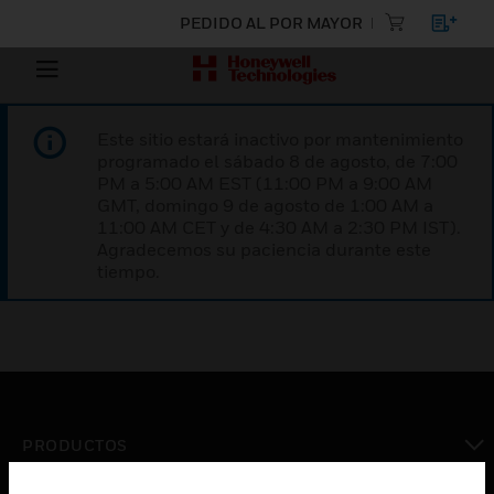
PEDIDO AL POR MAYOR
Este sitio estará inactivo por mantenimiento
programado el sábado 8 de agosto, de 7:00
PM a 5:00 AM EST (11:00 PM a 9:00 AM
GMT, domingo 9 de agosto de 1:00 AM a
11:00 AM CET y de 4:30 AM a 2:30 PM IST).
Agradecemos su paciencia durante este
tiempo.
PRODUCTOS
Cambiar vista