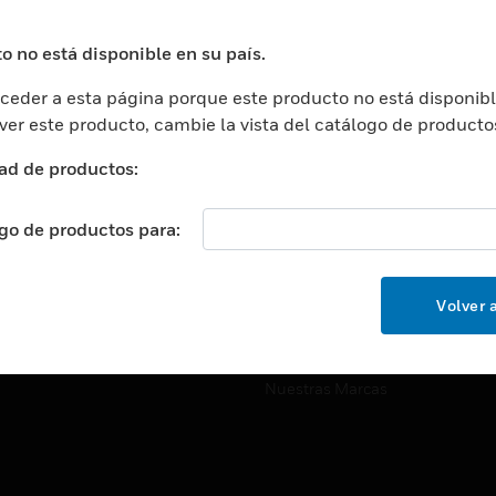
ros De Datos
Soporte Técnico
ación
Website Tutoriales Del Sitio We
o no está disponible en su país.
rnamentales Y Militares
eder a esta página porque este producto no está disponibl
CARRERAS PROFESIONALE
ción De La Salud
 ver este producto, cambie la vista del catálogo de producto
Carreras Profesionales
ación Superior
ad de productos:
Búsqueda De Trabajo
ción
cación E Industrial
ogo de productos para:
EMPRESA
cia Y Correcciones
Acerca De
or Minorista
Volver a
Eventos
ades Inteligentes
Noticias
Nuestras Marcas