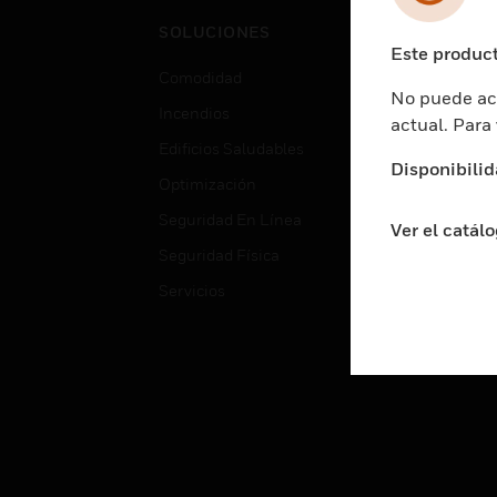
Cent
SOLUCIONES
Educ
Este product
Comodidad
Gube
No puede acc
Incendios
Aten
actual. Para
Edificios Saludables
Educ
Disponibilid
Optimización
Aten
Seguridad En Línea
Fabri
Ver el catál
Seguridad Física
Justi
Servicios
Sect
Ciud