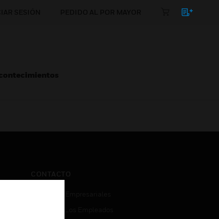
CIAR SESIÓN
PEDIDO AL POR MAYOR
Acontecimientos
CONTACTO
Consultas Empresariales
Acceso De Los Empleados