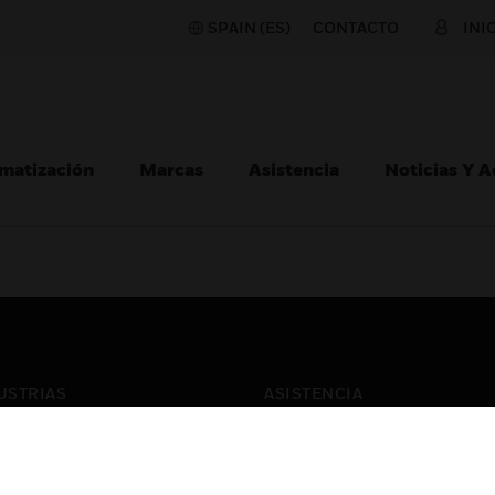
SPAIN (ES)
CONTACTO
INI
matización
Marcas
Asistencia
Noticias Y 
USTRIAS
ASISTENCIA
puertos
Localizar Un Socio
ros Comerciales
Formación