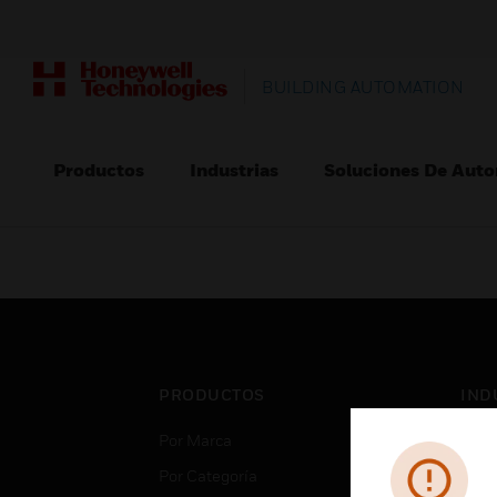
BUILDING AUTOMATION
Productos
Industrias
Soluciones De Auto
PRODUCTOS
IND
Por Marca
Aero
Por Categoría
Cent