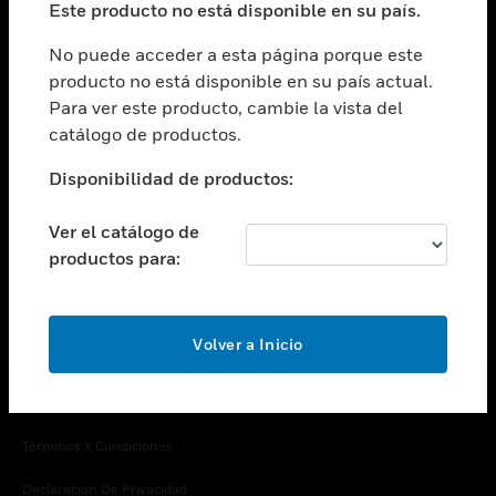
Este producto no está disponible en su país.
Cambiar vista
EMPRESA
No puede acceder a esta página porque este
producto no está disponible en su país actual.
Cambiar vista
Para ver este producto, cambie la vista del
CONTACTO
catálogo de productos.
Cambiar vista
LEGAL
Disponibilidad de productos:
Cambiar vista
SÍGANOS
Ver el catálogo de
productos para:
Volver a Inicio
Copyright © 2026 Honeywell International Inc.
Términos Y Condiciones
Declaración De Privacidad