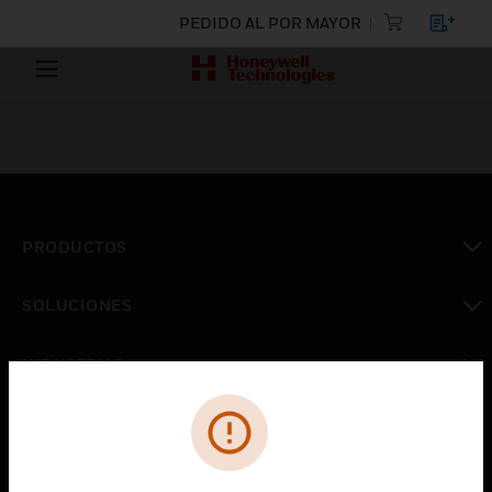
PEDIDO AL POR MAYOR
PRODUCTOS
Cambiar vista
SOLUCIONES
Cambiar vista
INDUSTRIAS
Cambiar vista
ASISTENCIA
Cambiar vista
CARRERAS PROFESIONALES