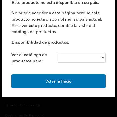
Este producto no está disponible en su país.
Cambiar vista
EMPRESA
No puede acceder a esta página porque este
producto no está disponible en su país actual.
Cambiar vista
Para ver este producto, cambie la vista del
CONTACTO
catálogo de productos.
Cambiar vista
LEGAL
Disponibilidad de productos:
Cambiar vista
SÍGANOS
Ver el catálogo de
productos para:
Volver a Inicio
Copyright © 2026 Honeywell International Inc.
Términos Y Condiciones
Declaración De Privacidad