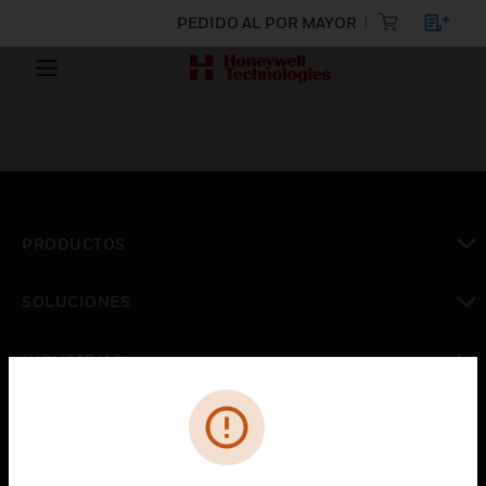
PEDIDO AL POR MAYOR
PRODUCTOS
Cambiar vista
SOLUCIONES
Cambiar vista
INDUSTRIAS
Cambiar vista
ASISTENCIA
Cambiar vista
CARRERAS PROFESIONALES