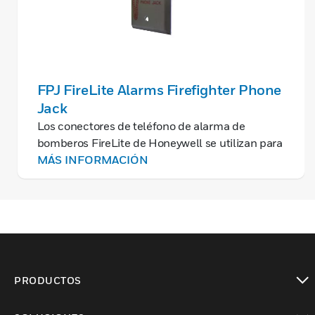
FPJ FireLite Alarms Firefighter Phone
Jack
Los conectores de teléfono de alarma de
bomberos FireLite de Honeywell se utilizan para
montar en una caja eléctrica de una sola
MÁS INFORMACIÓN
entrada. Todos los circuitos tienen limitación de
potencia y están supervisados.
PRODUCTOS
Cambiar vista