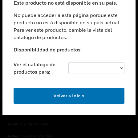
Este producto no está disponible en su país.
Cambiar vista
EMPRESA
No puede acceder a esta página porque este
producto no está disponible en su país actual.
Cambiar vista
Para ver este producto, cambie la vista del
CONTACTO
catálogo de productos.
Cambiar vista
LEGAL
Disponibilidad de productos:
Cambiar vista
SÍGANOS
Ver el catálogo de
productos para:
Volver a Inicio
Copyright © 2026 Honeywell International Inc.
Términos Y Condiciones
Declaración De Privacidad