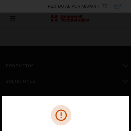
PEDIDO AL POR MAYOR
PRODUCTOS
Cambiar vista
SOLUCIONES
Cambiar vista
INDUSTRIAS
Cambiar vista
ASISTENCIA
Cambiar vista
CARRERAS PROFESIONALES