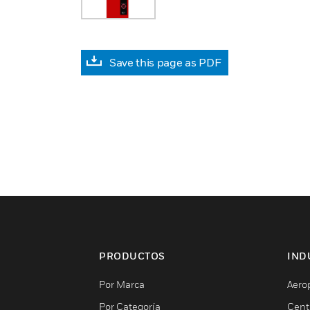
Save this page as PDF
PRODUCTOS
IND
Por Marca
Aero
Por Categoría
Cent