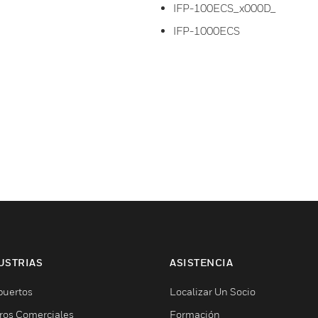
IFP-100ECS_x000D_
IFP-1000ECS
USTRIAS
ASISTENCIA
puertos
Localizar Un Socio
ros Comerciales
Formación