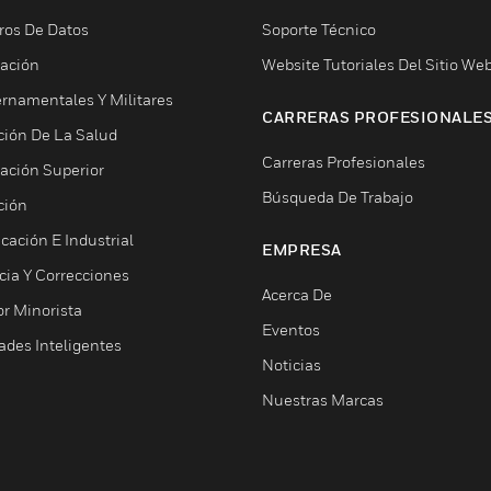
ros De Datos
Soporte Técnico
ación
Website Tutoriales Del Sitio We
rnamentales Y Militares
CARRERAS PROFESIONALE
ción De La Salud
Carreras Profesionales
ación Superior
Búsqueda De Trabajo
ción
cación E Industrial
EMPRESA
cia Y Correcciones
Acerca De
or Minorista
Eventos
ades Inteligentes
Noticias
Nuestras Marcas