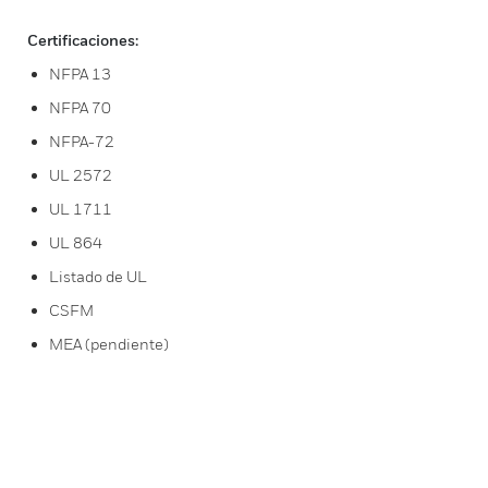
Certificaciones:
NFPA 13
NFPA 70
NFPA-72
UL 2572
UL 1711
UL 864
Listado de UL
CSFM
MEA (pendiente)