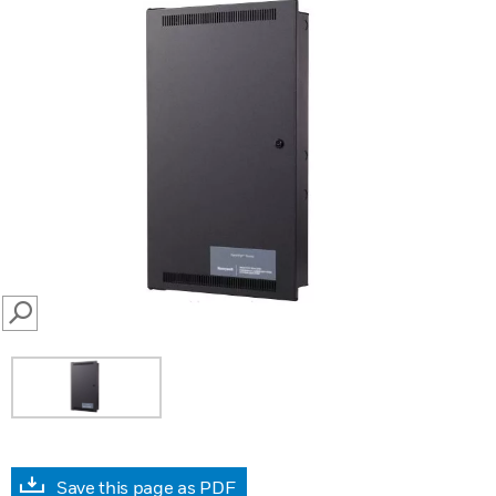
SEARCH
Save this page as PDF