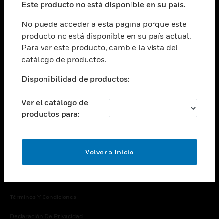
Este producto no está disponible en su país.
Cambiar vista
EMPRESA
No puede acceder a esta página porque este
producto no está disponible en su país actual.
Cambiar vista
Para ver este producto, cambie la vista del
CONTACTO
catálogo de productos.
Cambiar vista
LEGAL
Disponibilidad de productos:
Cambiar vista
SÍGANOS
Ver el catálogo de
productos para:
Volver a Inicio
Copyright © 2026 Honeywell International Inc.
Términos Y Condiciones
Declaración De Privacidad