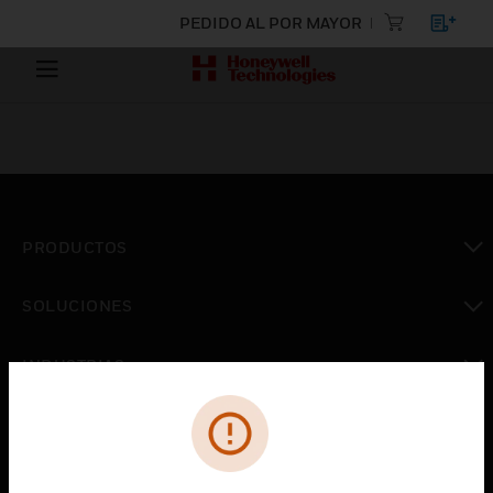
PEDIDO AL POR MAYOR
PRODUCTOS
Cambiar vista
SOLUCIONES
Cambiar vista
INDUSTRIAS
Cambiar vista
ASISTENCIA
Cambiar vista
CARRERAS PROFESIONALES