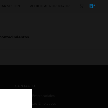
CIAR SESIÓN
PEDIDO AL POR MAYOR
Acontecimientos
CONTACTO
Consultas Empresariales
Acceso De Los Empleados