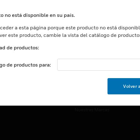
ros De Datos
Soporte Técnico
ación
Website Tutoriales Del Sitio We
o no está disponible en su país.
rnamentales Y Militares
eder a esta página porque este producto no está disponibl
CARRERAS PROFESIONALE
ción De La Salud
 ver este producto, cambie la vista del catálogo de producto
Carreras Profesionales
ación Superior
ad de productos:
Búsqueda De Trabajo
ción
cación E Industrial
ogo de productos para:
EMPRESA
cia Y Correcciones
Acerca De
or Minorista
Volver a
Eventos
ades Inteligentes
Noticias
Nuestras Marcas