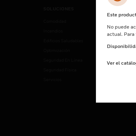
Cent
SOLUCIONES
Educ
Este product
Comodidad
Gube
No puede acc
Incendios
Aten
actual. Para
Edificios Saludables
Educ
Disponibilid
Optimización
Aten
Seguridad En Línea
Fabri
Ver el catál
Seguridad Física
Justi
Servicios
Sect
Ciud