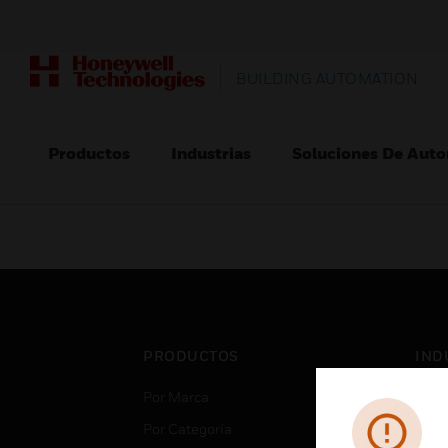
BUILDING AUTOMATION
Productos
Industrias
Soluciones De Auto
PRODUCTOS
IND
Por Marca
Aero
Por Categoría
Cent