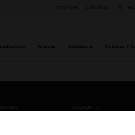
SPAIN (ES)
CONTACTO
INI
matización
Marcas
Asistencia
Noticias Y 
USTRIAS
ASISTENCIA
puertos
Localizar Un Socio
ros Comerciales
Formación