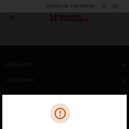
PEDIDO AL POR MAYOR
PRODUCTOS
Cambiar vista
SOLUCIONES
Cambiar vista
INDUSTRIAS
Cambiar vista
ASISTENCIA
Cambiar vista
CARRERAS PROFESIONALES