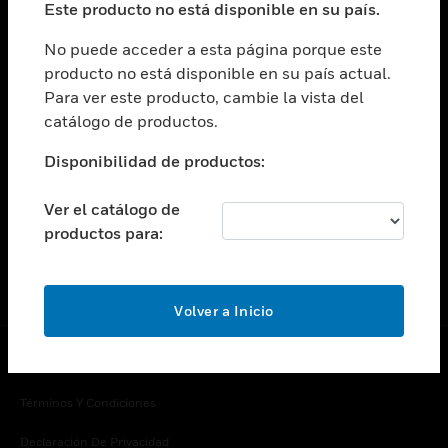
Este producto no está disponible en su país.
Cambiar vista
EMPRESA
No puede acceder a esta página porque este
producto no está disponible en su país actual.
Cambiar vista
Para ver este producto, cambie la vista del
CONTACTO
catálogo de productos.
Cambiar vista
LEGAL
Disponibilidad de productos:
Cambiar vista
SÍGANOS
Ver el catálogo de
productos para:
Volver a Inicio
Copyright © 2026 Honeywell International Inc.
Términos Y Condiciones
Declaración De Privacidad