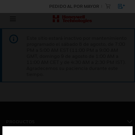
PEDIDO AL POR MAYOR
Este sitio estará inactivo por mantenimiento
programado el sábado 8 de agosto, de 7:00
PM a 5:00 AM EST (11:00 PM a 9:00 AM
GMT, domingo 9 de agosto de 1:00 AM a
11:00 AM CET y de 4:30 AM a 2:30 PM IST).
Agradecemos su paciencia durante este
tiempo.
PRODUCTOS
Cambiar vista