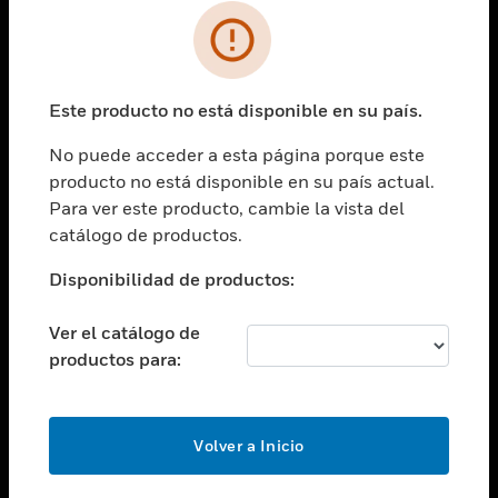
SOLUCIONES
Cambiar vista
INDUSTRIAS
Este producto no está disponible en su país.
Cambiar vista
ASISTENCIA
No puede acceder a esta página porque este
Cambiar vista
producto no está disponible en su país actual.
CARRERAS PROFESIONALES
Para ver este producto, cambie la vista del
Cambiar vista
catálogo de productos.
EMPRESA
Disponibilidad de productos:
Cambiar vista
CONTACTO
Ver el catálogo de
Cambiar vista
productos para:
LEGAL
Cambiar vista
SÍGANOS
Volver a Inicio