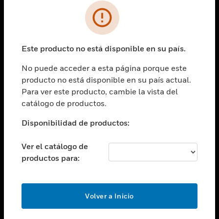
SOLUCIONES
Cambiar vista
INDUSTRIAS
Este producto no está disponible en su país.
Cambiar vista
ASISTENCIA
No puede acceder a esta página porque este
Cambiar vista
producto no está disponible en su país actual.
CARRERAS PROFESIONALES
Para ver este producto, cambie la vista del
Cambiar vista
catálogo de productos.
EMPRESA
Disponibilidad de productos:
Cambiar vista
CONTACTO
Ver el catálogo de
Cambiar vista
productos para:
LEGAL
Cambiar vista
SÍGANOS
Volver a Inicio