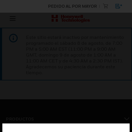
PEDIDO AL POR MAYOR
Este sitio estará inactivo por mantenimiento
programado el sábado 8 de agosto, de 7:00
PM a 5:00 AM EST (11:00 PM a 9:00 AM
GMT, domingo 9 de agosto de 1:00 AM a
11:00 AM CET y de 4:30 AM a 2:30 PM IST).
Agradecemos su paciencia durante este
tiempo.
PRODUCTOS
Cambiar vista