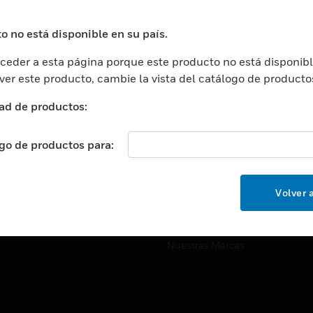
ros De Datos
Soporte Técnico
ación
Website Tutoriales Del Sitio We
o no está disponible en su país.
rnamentales Y Militares
eder a esta página porque este producto no está disponibl
CARRERAS PROFESIONALE
ción De La Salud
 ver este producto, cambie la vista del catálogo de producto
Carreras Profesionales
ación Superior
ad de productos:
Búsqueda De Trabajo
ción
cación E Industrial
ogo de productos para:
EMPRESA
cia Y Correcciones
Acerca De
or Minorista
Volver a
Eventos
ades Inteligentes
Noticias
Nuestras Marcas