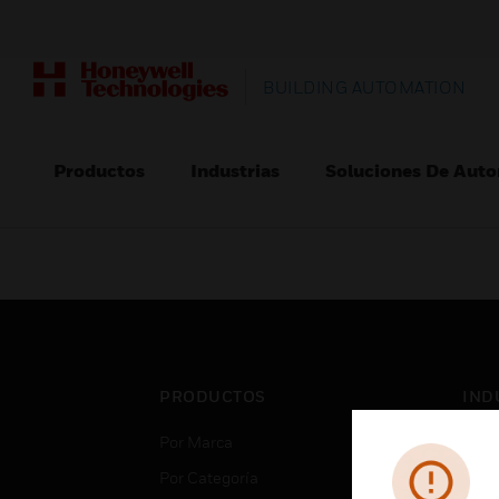
BUILDING AUTOMATION
Productos
Industrias
Soluciones De Auto
PRODUCTOS
IND
Por Marca
Aero
Por Categoría
Cent