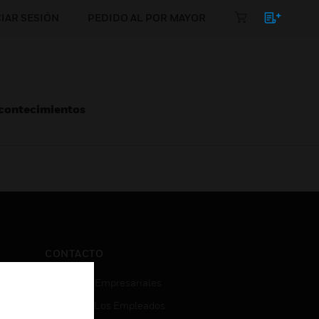
CIAR SESIÓN
PEDIDO AL POR MAYOR
Acontecimientos
CONTACTO
Consultas Empresariales
Acceso De Los Empleados