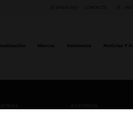
SPAIN (ES)
CONTACTO
INI
matización
Marcas
Asistencia
Noticias Y 
USTRIAS
ASISTENCIA
puertos
Localizar Un Socio
ros Comerciales
Formación