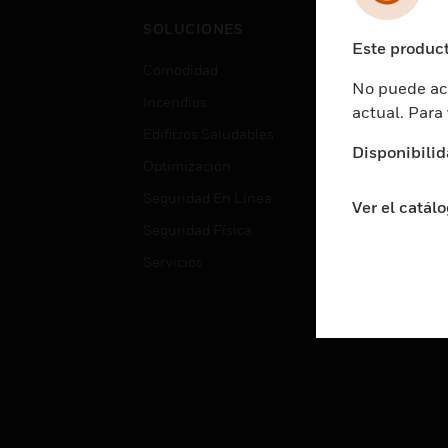
Cent
SOLUCIONES
Educ
Este product
Comodidad
Gube
No puede acc
Incendios
Aten
actual. Para
Edificios Saludables
Educ
Disponibilid
Optimización
Aten
Seguridad En Línea
Fabri
Ver el catál
Seguridad Física
Justi
Servicios
Sect
Ciud