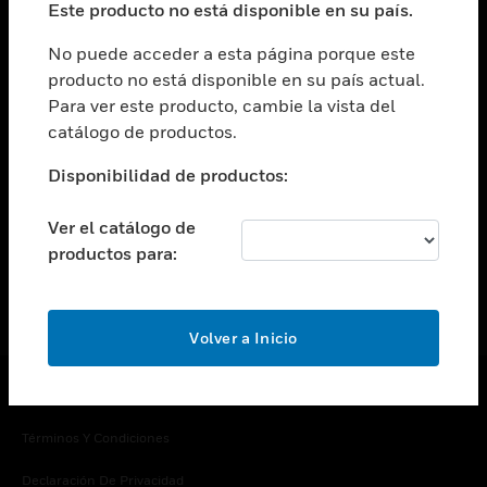
Este producto no está disponible en su país.
Cambiar vista
EMPRESA
No puede acceder a esta página porque este
producto no está disponible en su país actual.
Cambiar vista
Para ver este producto, cambie la vista del
CONTACTO
catálogo de productos.
Cambiar vista
LEGAL
Disponibilidad de productos:
Cambiar vista
SÍGANOS
Ver el catálogo de
productos para:
Volver a Inicio
Copyright © 2026 Honeywell International Inc.
Términos Y Condiciones
Declaración De Privacidad