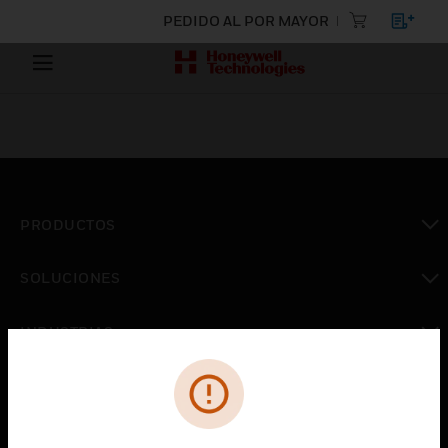
PEDIDO AL POR MAYOR
PRODUCTOS
Cambiar vista
SOLUCIONES
Cambiar vista
INDUSTRIAS
Cambiar vista
ASISTENCIA
Cambiar vista
CARRERAS PROFESIONALES