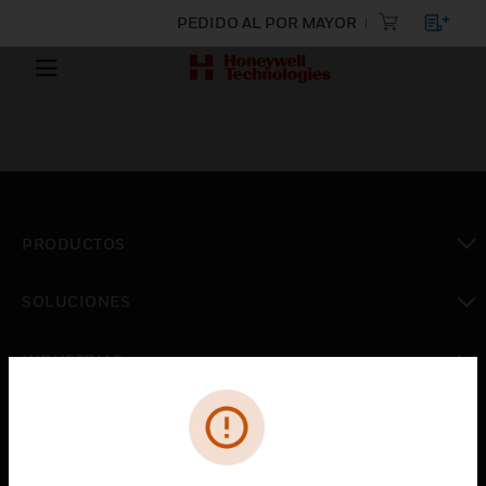
PEDIDO AL POR MAYOR
PRODUCTOS
Cambiar vista
SOLUCIONES
Cambiar vista
INDUSTRIAS
Cambiar vista
ASISTENCIA
Cambiar vista
CARRERAS PROFESIONALES