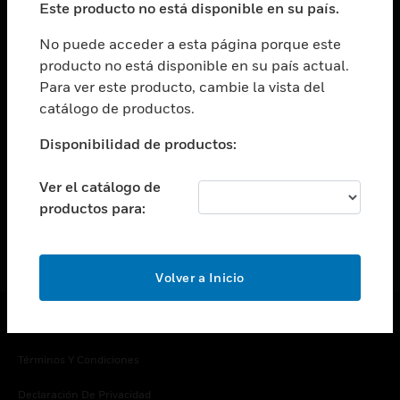
Este producto no está disponible en su país.
Cambiar vista
EMPRESA
No puede acceder a esta página porque este
producto no está disponible en su país actual.
Cambiar vista
Para ver este producto, cambie la vista del
CONTACTO
catálogo de productos.
Cambiar vista
LEGAL
Disponibilidad de productos:
Cambiar vista
SÍGANOS
Ver el catálogo de
productos para:
Volver a Inicio
Copyright © 2026 Honeywell International Inc.
Términos Y Condiciones
Declaración De Privacidad