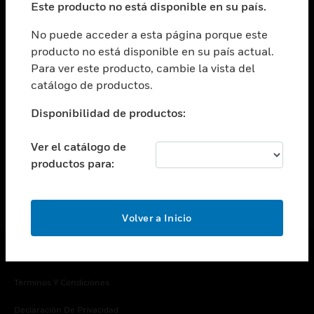
Este producto no está disponible en su país.
Cambiar vista
EMPRESA
No puede acceder a esta página porque este
producto no está disponible en su país actual.
Cambiar vista
Para ver este producto, cambie la vista del
CONTACTO
catálogo de productos.
Cambiar vista
LEGAL
Disponibilidad de productos:
Cambiar vista
SÍGANOS
Ver el catálogo de
productos para:
Volver a Inicio
Copyright © 2026 Honeywell International Inc.
Términos Y Condiciones
Declaración De Privacidad