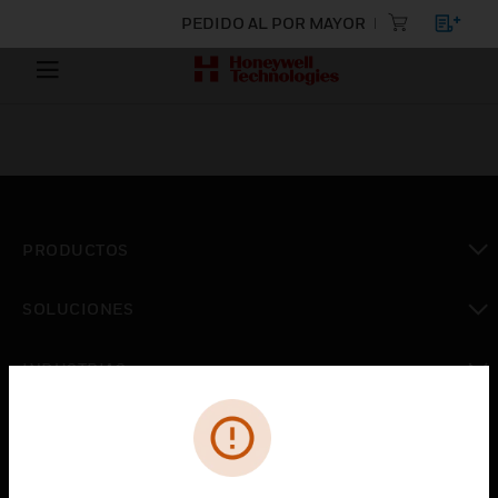
PEDIDO AL POR MAYOR
PRODUCTOS
Cambiar vista
SOLUCIONES
Cambiar vista
INDUSTRIAS
Cambiar vista
ASISTENCIA
Cambiar vista
CARRERAS PROFESIONALES