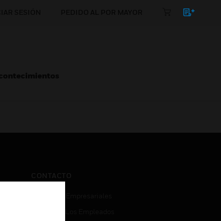
CIAR SESIÓN
PEDIDO AL POR MAYOR
Acontecimientos
CONTACTO
Consultas Empresariales
Acceso De Los Empleados