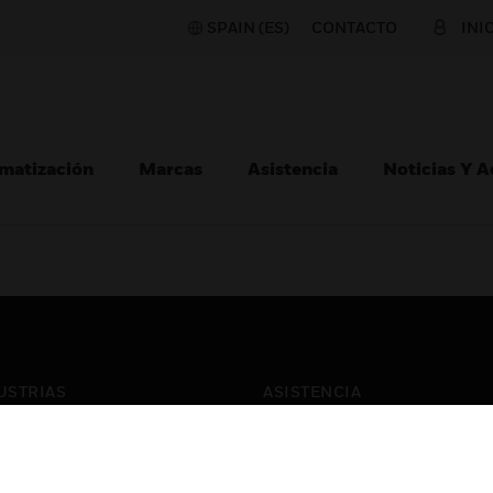
SPAIN (ES)
CONTACTO
INI
matización
Marcas
Asistencia
Noticias Y 
USTRIAS
ASISTENCIA
puertos
Localizar Un Socio
ros Comerciales
Formación