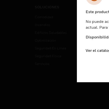
Cent
SOLUCIONES
Educ
Este product
Comodidad
Gube
No puede acc
Incendios
Aten
actual. Para
Edificios Saludables
Educ
Disponibilid
Optimización
Aten
Seguridad En Línea
Fabri
Ver el catál
Seguridad Física
Justi
Servicios
Sect
Ciud