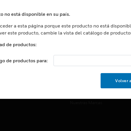
ros De Datos
Soporte Técnico
ación
Website Tutoriales Del Sitio We
o no está disponible en su país.
rnamentales Y Militares
eder a esta página porque este producto no está disponibl
CARRERAS PROFESIONALE
ción De La Salud
 ver este producto, cambie la vista del catálogo de producto
Carreras Profesionales
ación Superior
ad de productos:
Búsqueda De Trabajo
ción
cación E Industrial
ogo de productos para:
EMPRESA
cia Y Correcciones
Acerca De
or Minorista
Volver a
Eventos
ades Inteligentes
Noticias
Nuestras Marcas