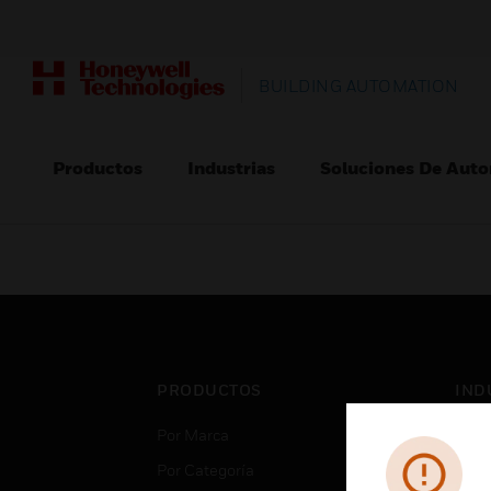
BUILDING AUTOMATION
Productos
Industrias
Soluciones De Auto
PRODUCTOS
IND
Por Marca
Aero
Por Categoría
Cent