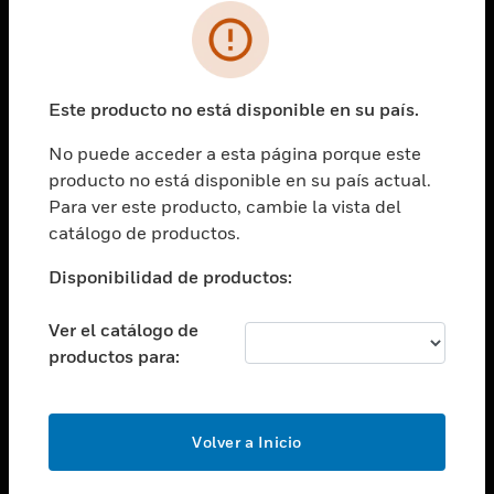
SOLUCIONES
Cambiar vista
INDUSTRIAS
Este producto no está disponible en su país.
Cambiar vista
ASISTENCIA
No puede acceder a esta página porque este
Cambiar vista
producto no está disponible en su país actual.
CARRERAS PROFESIONALES
Para ver este producto, cambie la vista del
Cambiar vista
catálogo de productos.
EMPRESA
Disponibilidad de productos:
Cambiar vista
CONTACTO
Ver el catálogo de
Cambiar vista
productos para:
LEGAL
Cambiar vista
SÍGANOS
Volver a Inicio