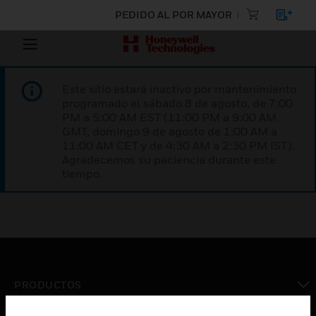
PEDIDO AL POR MAYOR
Este sitio estará inactivo por mantenimiento
programado el sábado 8 de agosto, de 7:00
PM a 5:00 AM EST (11:00 PM a 9:00 AM
GMT, domingo 9 de agosto de 1:00 AM a
11:00 AM CET y de 4:30 AM a 2:30 PM IST).
Agradecemos su paciencia durante este
tiempo.
PRODUCTOS
Cambiar vista