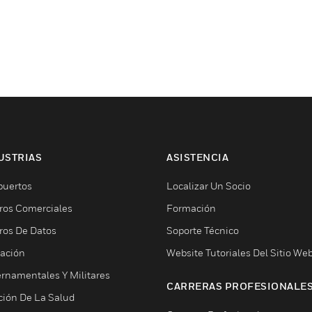
USTRIAS
ASISTENCIA
puertos
Localizar Un Socio
ros Comerciales
Formación
ros De Datos
Soporte Técnico
ación
Website Tutoriales Del Sitio We
rnamentales Y Militares
CARRERAS PROFESIONALE
ción De La Salud