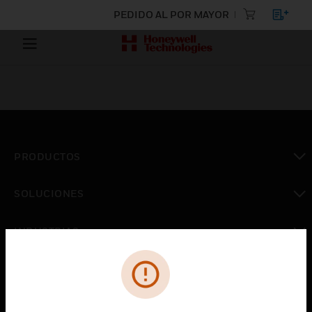
PEDIDO AL POR MAYOR
PRODUCTOS
Cambiar vista
SOLUCIONES
Cambiar vista
INDUSTRIAS
Cambiar vista
ASISTENCIA
Cambiar vista
CARRERAS PROFESIONALES