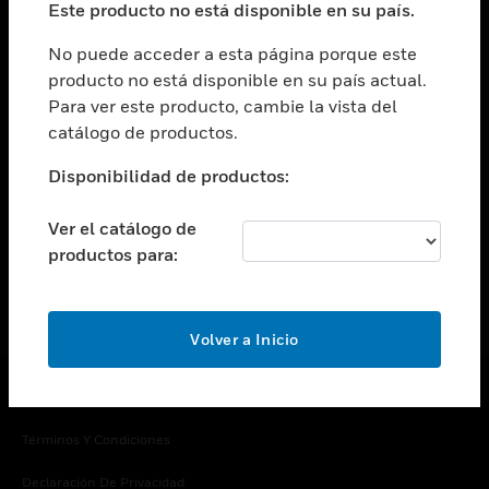
Este producto no está disponible en su país.
Cambiar vista
EMPRESA
No puede acceder a esta página porque este
producto no está disponible en su país actual.
Cambiar vista
Para ver este producto, cambie la vista del
CONTACTO
catálogo de productos.
Cambiar vista
LEGAL
Disponibilidad de productos:
Cambiar vista
SÍGANOS
Ver el catálogo de
productos para:
Volver a Inicio
Copyright © 2026 Honeywell International Inc.
Términos Y Condiciones
Declaración De Privacidad