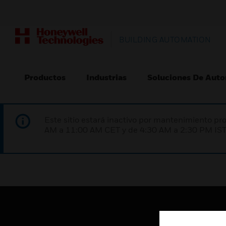
BUILDING AUTOMATION
Productos
Industrias
Soluciones De Auto
Este sitio estará inactivo por mantenimiento 
AM a 11:00 AM CET y de 4:30 AM a 2:30 PM IST