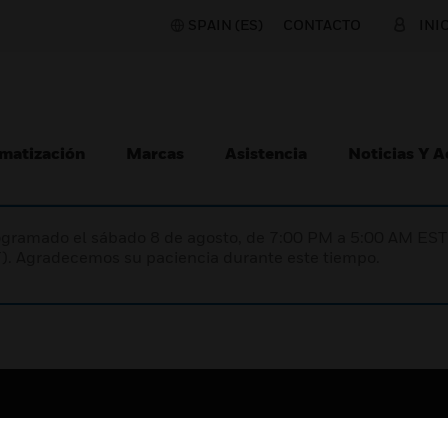
SPAIN (ES)
CONTACTO
INI
matización
Marcas
Asistencia
Noticias Y 
programado el sábado 8 de agosto, de 7:00 PM a 5:00 AM E
). Agradecemos su paciencia durante este tiempo.