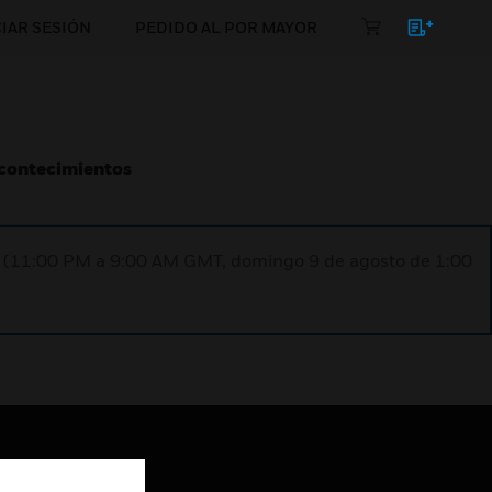
CIAR SESIÓN
PEDIDO AL POR MAYOR
Acontecimientos
ST (11:00 PM a 9:00 AM GMT, domingo 9 de agosto de 1:00