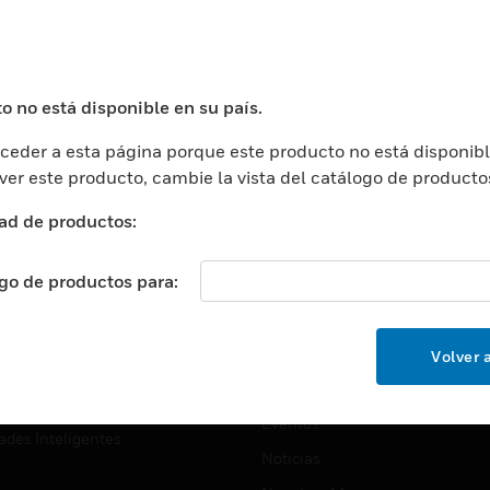
USTRIAS
ASISTENCIA
puertos
Localizar Un Socio
ros Comerciales
Formación
o no está disponible en su país.
ros De Datos
Soporte Técnico
eder a esta página porque este producto no está disponibl
ación
Website Tutoriales Del Sitio We
 ver este producto, cambie la vista del catálogo de producto
rnamentales Y Militares
CARRERAS PROFESIONALE
ad de productos:
ción De La Salud
Carreras Profesionales
ación Superior
ogo de productos para:
Búsqueda De Trabajo
ción
cación E Industrial
EMPRESA
Volver a
cia Y Correcciones
Acerca De
or Minorista
Eventos
ades Inteligentes
Noticias