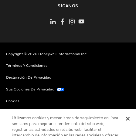
Cambiar vista
SÍGANOS
Copyright © 2026 Honeywell International Inc.
Términos Y Condiciones
Declaración De Privacidad
Sus Opciones De Privacidad
Cookies
Darse De Baja Global
Utilizamos cookies y mecanismos de seguimiento en línea
similares para mejorar el rendimiento del sitio web,
registrar las actividades en el sitio web, facilitar el
intercambio de información en las redes sociales y ofrecer