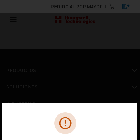
PEDIDO AL POR MAYOR
PRODUCTOS
Cambiar vista
SOLUCIONES
Cambiar vista
INDUSTRIAS
Cambiar vista
ASISTENCIA
Cambiar vista
CARRERAS PROFESIONALES