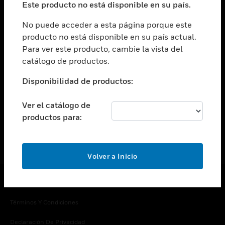
Este producto no está disponible en su país.
Cambiar vista
EMPRESA
No puede acceder a esta página porque este
producto no está disponible en su país actual.
Cambiar vista
Para ver este producto, cambie la vista del
CONTACTO
catálogo de productos.
Cambiar vista
LEGAL
Disponibilidad de productos:
Cambiar vista
SÍGANOS
Ver el catálogo de
productos para:
Volver a Inicio
Copyright © 2026 Honeywell International Inc.
Términos Y Condiciones
Declaración De Privacidad