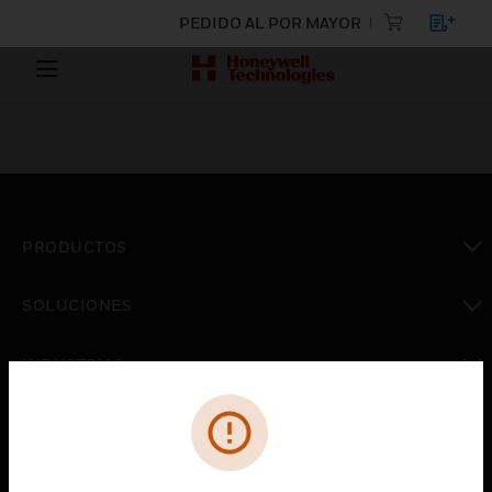
PEDIDO AL POR MAYOR
PRODUCTOS
Cambiar vista
SOLUCIONES
Cambiar vista
INDUSTRIAS
Cambiar vista
ASISTENCIA
Cambiar vista
CARRERAS PROFESIONALES