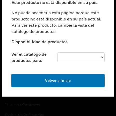
Este producto no está disponible en su país.
Cambiar vista
EMPRESA
No puede acceder a esta página porque este
producto no está disponible en su país actual.
Cambiar vista
Para ver este producto, cambie la vista del
CONTACTO
catálogo de productos.
Cambiar vista
LEGAL
Disponibilidad de productos:
Cambiar vista
SÍGANOS
Ver el catálogo de
productos para:
Volver a Inicio
Copyright © 2026 Honeywell International Inc.
Términos Y Condiciones
Declaración De Privacidad