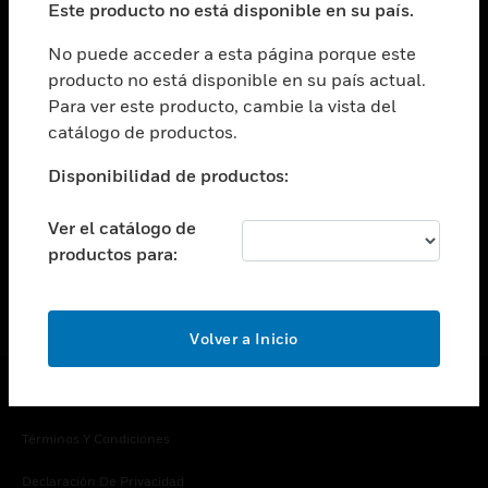
Este producto no está disponible en su país.
Cambiar vista
EMPRESA
No puede acceder a esta página porque este
producto no está disponible en su país actual.
Cambiar vista
Para ver este producto, cambie la vista del
CONTACTO
catálogo de productos.
Cambiar vista
LEGAL
Disponibilidad de productos:
Cambiar vista
SÍGANOS
Ver el catálogo de
productos para:
Volver a Inicio
Copyright © 2026 Honeywell International Inc.
Términos Y Condiciones
Declaración De Privacidad