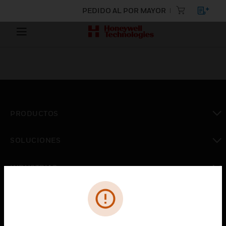
PEDIDO AL POR MAYOR
PRODUCTOS
Cambiar vista
SOLUCIONES
Cambiar vista
INDUSTRIAS
Cambiar vista
ASISTENCIA
Cambiar vista
CARRERAS PROFESIONALES