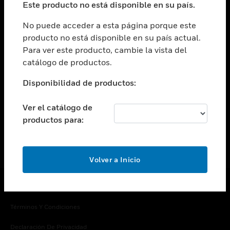
Este producto no está disponible en su país.
Cambiar vista
EMPRESA
No puede acceder a esta página porque este
producto no está disponible en su país actual.
Cambiar vista
Para ver este producto, cambie la vista del
CONTACTO
catálogo de productos.
Cambiar vista
LEGAL
Disponibilidad de productos:
Cambiar vista
SÍGANOS
Ver el catálogo de
productos para:
Volver a Inicio
Copyright © 2026 Honeywell International Inc.
Términos Y Condiciones
Declaración De Privacidad