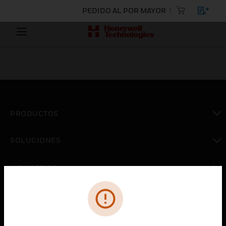
PEDIDO AL POR MAYOR
PRODUCTOS
Cambiar vista
SOLUCIONES
Cambiar vista
INDUSTRIAS
Cambiar vista
ASISTENCIA
Cambiar vista
CARRERAS PROFESIONALES