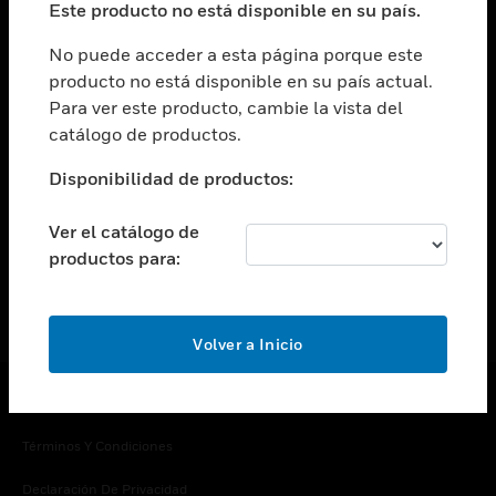
Este producto no está disponible en su país.
Cambiar vista
EMPRESA
No puede acceder a esta página porque este
producto no está disponible en su país actual.
Cambiar vista
Para ver este producto, cambie la vista del
CONTACTO
catálogo de productos.
Cambiar vista
LEGAL
Disponibilidad de productos:
Cambiar vista
SÍGANOS
Ver el catálogo de
productos para:
Volver a Inicio
Copyright © 2026 Honeywell International Inc.
Términos Y Condiciones
Declaración De Privacidad