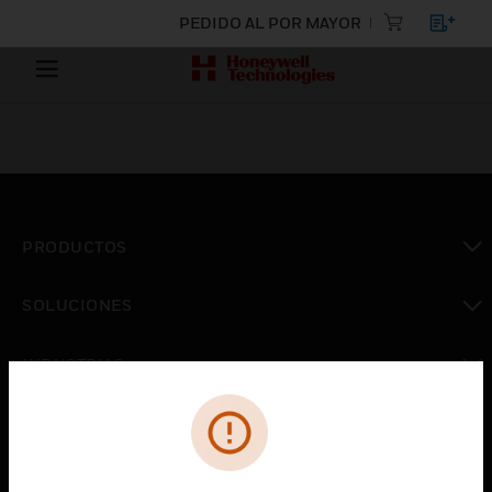
PEDIDO AL POR MAYOR
PRODUCTOS
Cambiar vista
SOLUCIONES
Cambiar vista
INDUSTRIAS
Cambiar vista
ASISTENCIA
Cambiar vista
CARRERAS PROFESIONALES