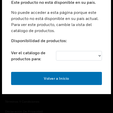
Este producto no está disponible en su país.
Cambiar vista
EMPRESA
No puede acceder a esta página porque este
producto no está disponible en su país actual.
Cambiar vista
Para ver este producto, cambie la vista del
CONTACTO
catálogo de productos.
Cambiar vista
LEGAL
Disponibilidad de productos:
Cambiar vista
SÍGANOS
Ver el catálogo de
productos para:
Volver a Inicio
Copyright © 2026 Honeywell International Inc.
Términos Y Condiciones
Declaración De Privacidad