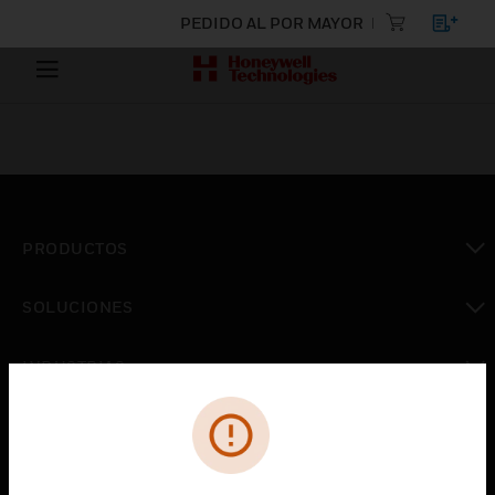
PEDIDO AL POR MAYOR
PRODUCTOS
Cambiar vista
SOLUCIONES
Cambiar vista
INDUSTRIAS
Cambiar vista
ASISTENCIA
Cambiar vista
CARRERAS PROFESIONALES